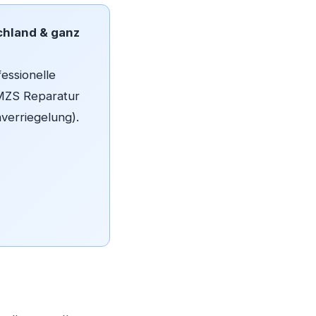
chland & ganz
fessionelle
 MZS Reparatur
verriegelung).