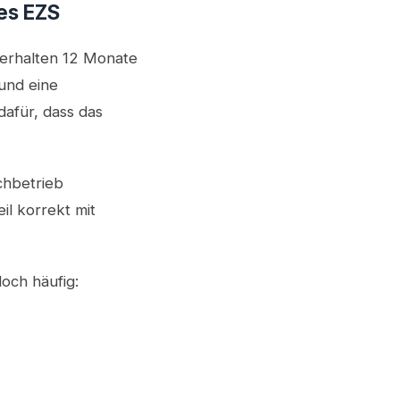
des EZS
 erhalten 12 Monate
 und eine
dafür, dass das
chbetrieb
il korrekt mit
och häufig: