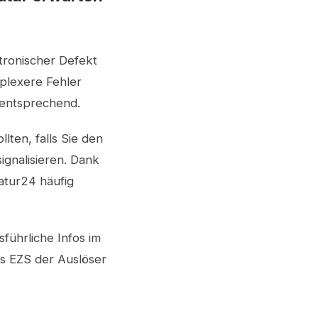
ktronischer Defekt
plexere Fehler
 entsprechend.
lten, falls Sie den
ignalisieren. Dank
atur24 häufig
führliche Infos im
as EZS der Auslöser