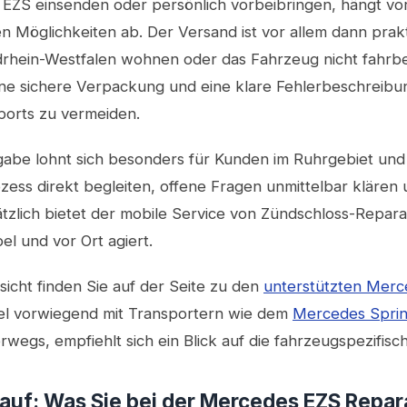
 EZS einsenden oder persönlich vorbeibringen, hängt vor
en Möglichkeiten ab. Der Versand ist vor allem dann prak
rhein-Westfalen wohnen oder das Fahrzeug nicht fahrbere
 eine sichere Verpackung und eine klare Fehlerbeschreib
orts zu vermeiden.
gabe lohnt sich besonders für Kunden im Ruhrgebiet un
ess direkt begleiten, offene Fragen unmittelbar klären
tzlich bietet der mobile Service von Zündschloss-Repar
bel und vor Ort agiert.
rsicht finden Sie auf der Seite zu den
unterstützten Mer
iel vorwiegend mit Transportern wie dem
Mercedes Sprin
wegs, empfiehlt sich ein Blick auf die fahrzeugspezifisc
auf: Was Sie bei der Mercedes EZS Repar