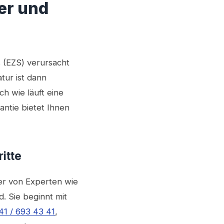
er und
 (EZS) verursacht
tur ist dann
h wie läuft eine
antie bietet Ihnen
itte
der von Experten wie
. Sie beginnt mit
1 / 693 43 41
,