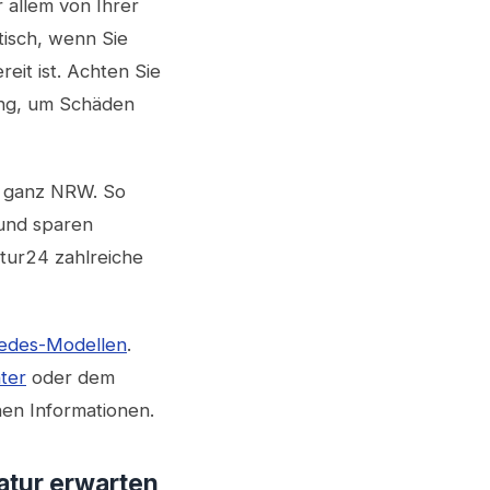
 allem von Ihrer
tisch, wenn Sie
it ist. Achten Sie
ung, um Schäden
d ganz NRW. So
 und sparen
atur24 zahlreiche
cedes-Modellen
.
ter
oder dem
hen Informationen.
atur erwarten