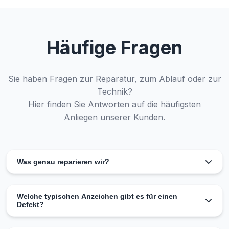
Häufige Fragen
Sie haben Fragen zur Reparatur, zum Ablauf oder zur
Technik?
Hier finden Sie Antworten auf die häufigsten
Anliegen unserer Kunden.
Was genau reparieren wir?
Wir sind spezialisiert auf die Diagnose und Reparatur von
Mercedes Zündschlössern (EZS) und
Welche typischen Anzeichen gibt es für einen
Defekt?
Lenkradverriegelungen (ELV).
Für jede Prüfung benötigen wir immer das Bauteil sowie
Startprobleme, keine Zündung, dunkles Kombiinstrument,