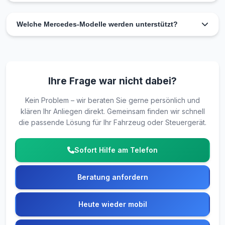
Ja. Auf Wunsch holen wir Ihr Fahrzeug gegen Aufpreis ab
Die Reparatur ist meist noch am selben Tag
und bringen es nach der Reparatur wieder zurück.
abgeschlossen.
Welche Mercedes-Modelle werden unterstützt?
Nahezu alle gängigen Modelle – C-Klasse, E-Klasse, S-
Klasse, A/B-Klasse, CLS, ML/GL, Vito, Sprinter und viele
weitere.
Ihre Frage war nicht dabei?
Kein Problem – wir beraten Sie gerne persönlich und
klären Ihr Anliegen direkt. Gemeinsam finden wir schnell
die passende Lösung für Ihr Fahrzeug oder Steuergerät.
Sofort Hilfe am Telefon
Beratung anfordern
Heute wieder mobil