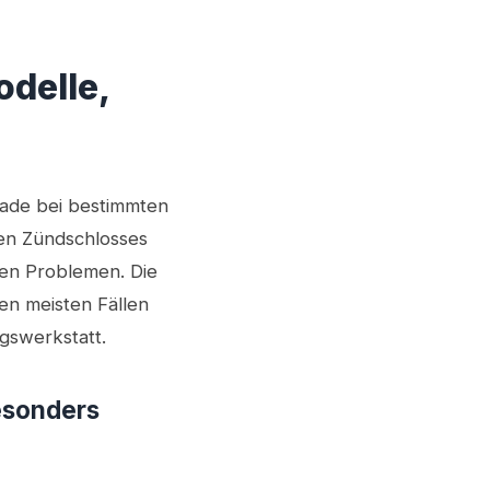
delle,
rade bei bestimmten
hen Zündschlosses
ten Problemen. Die
en meisten Fällen
agswerkstatt.
esonders