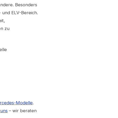
andere. Besonders
- und ELV-Bereich.
it,
en zu
elle
ercedes-Modelle
.
 uns
– wir beraten