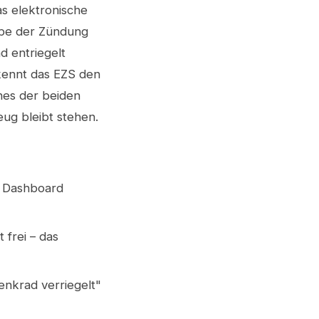
s elektronische
gabe der Zündung
d entriegelt
rkennt das EZS den
ines der beiden
eug bleibt stehen.
s Dashboard
 frei – das
nkrad verriegelt"