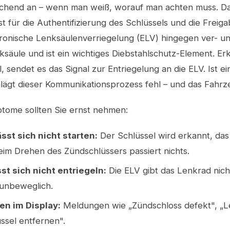
ichend an – wenn man weiß, worauf man achten muss. Da
st für die Authentifizierung des Schlüssels und die Frei
tronische Lenksäulenverriegelung (ELV) hingegen ver- un
säule und ist ein wichtiges Diebstahlschutz-Element. E
, sendet es das Signal zur Entriegelung an die ELV. Ist e
hlägt dieser Kommunikationsprozess fehl – und das Fahrz
tome sollten Sie ernst nehmen:
sst sich nicht starten:
Der Schlüssel wird erkannt, da
eim Drehen des Zündschlüssers passiert nichts.
st sich nicht entriegeln:
Die ELV gibt das Lenkrad nicht
 unbeweglich.
n im Display:
Meldungen wie „Zündschloss defekt", „Le
üssel entfernen".