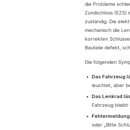
die Probleme schle
Zündschloss (EZS) i
zuständig. Die elek
mechanisch die Lenk
korrekten Schlüssel
Bauteile defekt, sc
Die folgenden Symp
Das Fahrzeug lä
leuchtet, aber b
Das Lenkrad läs
Fahrzeug bleibt
Fehlermeldunge
oder „Bitte Schl