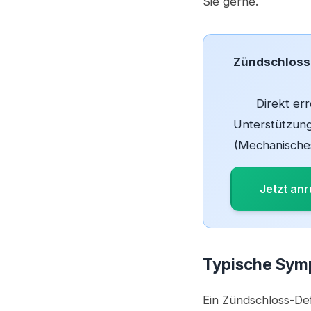
Sie gerne.
Zündschloss-
Direkt err
Unterstützung
(Mechanisches
Jetzt anr
Typische Symp
Ein Zündschloss-Def