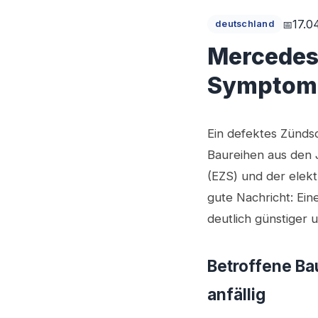
17.0
deutschland
Mercedes 
Symptome
Ein defektes Zündsc
Baureihen aus den 
(EZS) und der elek
gute Nachricht: Ein
deutlich günstiger 
Betroffene Ba
anfällig