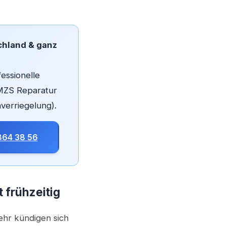
chland & ganz
fessionelle
 MZS Reparatur
verriegelung).
864 38 56
 frühzeitig
ehr kündigen sich