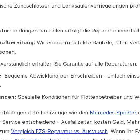
nische Zündschlösser und Lenksäulenverriegelungen prof
tur:
In dringenden Fällen erfolgt die Reparatur innerha
ufbereitung:
Wir erneuern defekte Bauteile, löten Ve
tionen.
verständlich erhalten Sie Garantie auf alle Reparaturen.
:
Bequeme Abwicklung per Einschreiben – einfach eins
.
unden:
Spezielle Konditionen für Flottenbetreiber und W
erblich genutzte Fahrzeuge wie den
Mercedes Sprinter
o
er Service entscheidend – Ausfallzeiten kosten Geld. Meh
g zum
Vergleich EZS-Reparatur vs. Austausch
. Wenn Ihr F